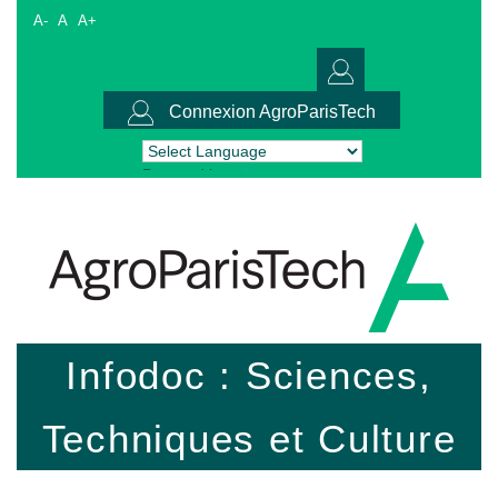
A-
A
A+
Connexion AgroParisTech
Powered by
Translate
Infodoc : Sciences,
Techniques et Culture