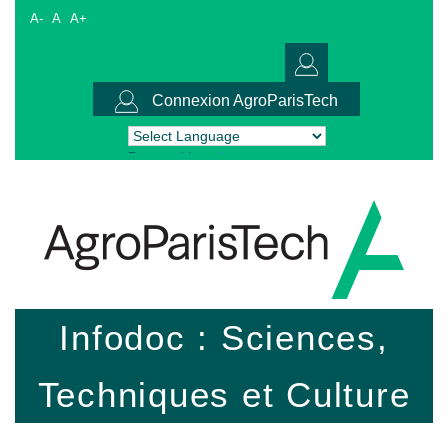
A-
A
A+
Connexion AgroParisTech
Powered by
Translate
Infodoc : Sciences,
Techniques et Culture