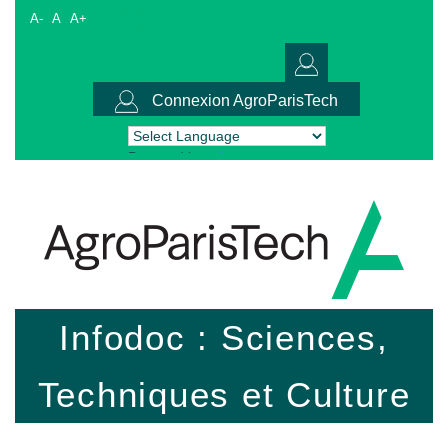
A-
A
A+
Connexion AgroParisTech
Powered by
Translate
Infodoc : Sciences,
Techniques et Culture