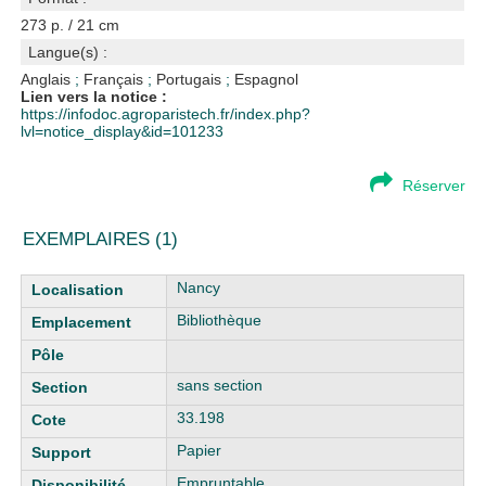
273 p. / 21 cm
Langue(s) :
Anglais
;
Français
;
Portugais
;
Espagnol
Lien vers la notice :
https://infodoc.agroparistech.fr/index.php?
lvl=notice_display&id=101233
Réserver
EXEMPLAIRES (1)
Liste des exemplaires
Nancy
Bibliothèque
sans section
33.198
Papier
Empruntable