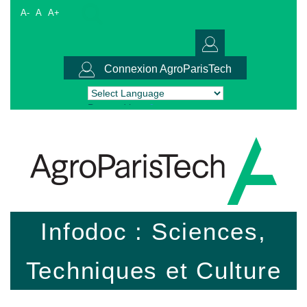
A-
A
A+
Connexion AgroParisTech
Powered by
Translate
Infodoc : Sciences,
Techniques et Culture