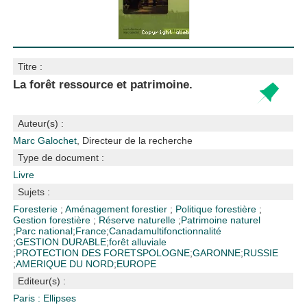
Titre :
La forêt ressource et patrimoine.
Auteur(s) :
Marc Galochet
, Directeur de la recherche
Type de document :
Livre
Sujets :
Foresterie
;
Aménagement forestier
;
Politique forestière
;
Gestion forestière
;
Réserve naturelle
;
Patrimoine naturel
;
Parc national
;
France
;
Canada
multifonctionnalité
;
GESTION DURABLE
;
forêt alluviale
;
PROTECTION DES FORETS
POLOGNE
;
GARONNE
;
RUSSIE
;
AMERIQUE DU NORD
;
EUROPE
Editeur(s) :
Paris : Ellipses