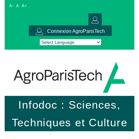
A-
A
A+
Connexion AgroParisTech
Powered by
Translate
Infodoc : Sciences,
Techniques et Culture