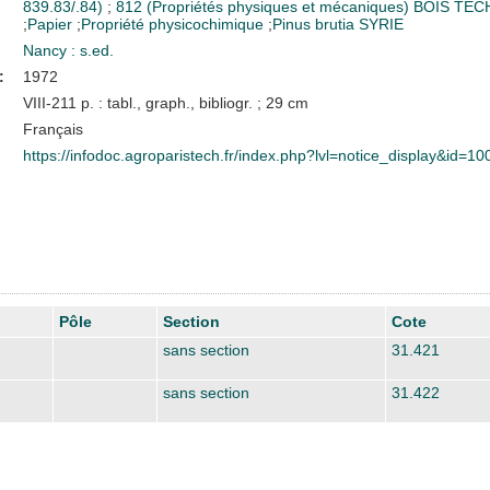
839.83/.84)
;
812 (Propriétés physiques et mécaniques)
BOIS TE
;
Papier
;
Propriété physicochimique
;
Pinus brutia
SYRIE
Nancy : s.ed.
:
1972
VIII-211 p. : tabl., graph., bibliogr. ; 29 cm
Français
https://infodoc.agroparistech.fr/index.php?lvl=notice_display&id=1
Pôle
Section
Cote
sans section
31.421
sans section
31.422