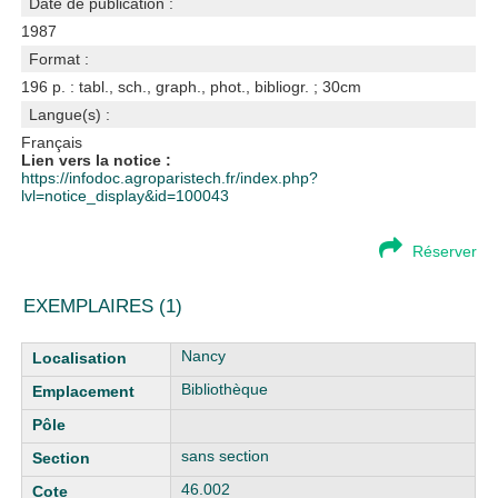
Date de publication :
1987
Format :
196 p. : tabl., sch., graph., phot., bibliogr. ; 30cm
Langue(s) :
Français
Lien vers la notice :
https://infodoc.agroparistech.fr/index.php?
lvl=notice_display&id=100043
Réserver
EXEMPLAIRES (1)
Liste des exemplaires
Nancy
Bibliothèque
sans section
46.002