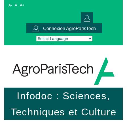
A-
A
A+
Connexion AgroParisTech
Powered by
Translate
Infodoc : Sciences,
Techniques et Culture