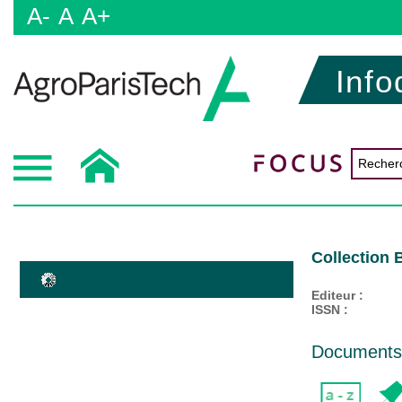
A-
A
A+
Info
Collection 
Editeur :
ISSN :
Documents d