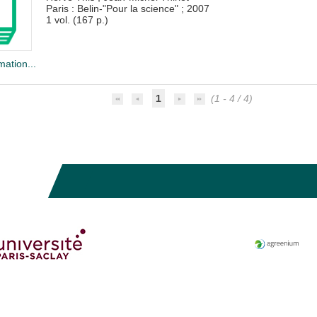
Paris : Belin-"Pour la science"
;
2007
1 vol. (167 p.)
mation...
1
(1 - 4 / 4)