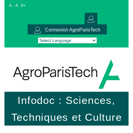
A-
A
A+
Connexion AgroParisTech
Powered by
Translate
Infodoc : Sciences,
Techniques et Culture