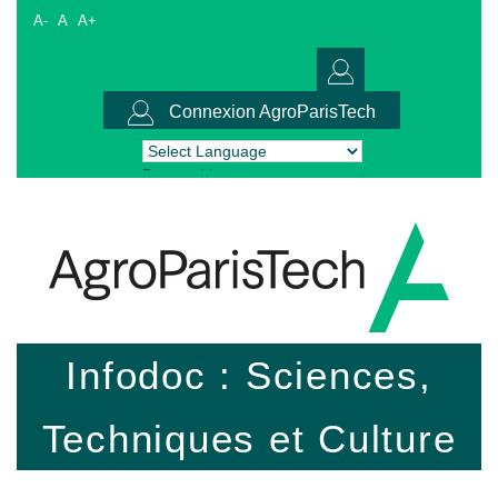
A-
A
A+
Connexion AgroParisTech
Powered by
Translate
Infodoc : Sciences,
Techniques et Culture