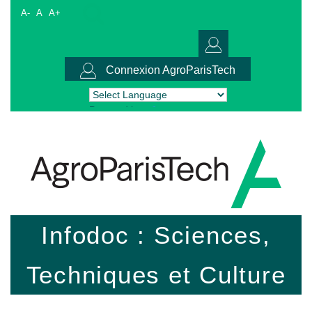
A-
A
A+
Connexion AgroParisTech
Powered by
Translate
Infodoc : Sciences,
Techniques et Culture