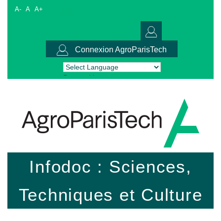
A-
A
A+
Connexion AgroParisTech
Powered by
Translate
Infodoc : Sciences,
Techniques et Culture