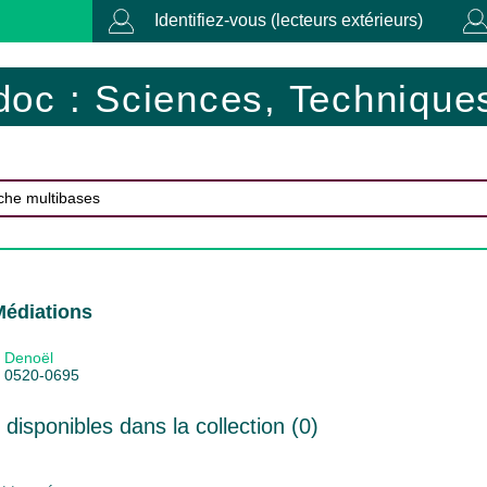
Identifiez-vous (lecteurs extérieurs)
doc : Sciences, Techniques
Médiations
Denoël
0520-0695
isponibles dans la collection (
0
)