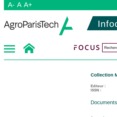
A-
A
A+
Info
Collection 
Editeur :
ISSN :
Documents d