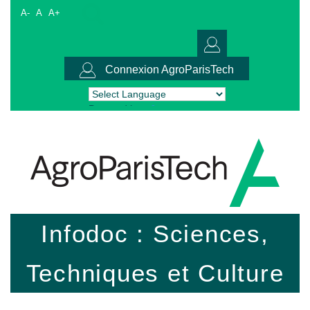
A-
A
A+
Connexion AgroParisTech
Powered by
Translate
Infodoc : Sciences,
Techniques et Culture