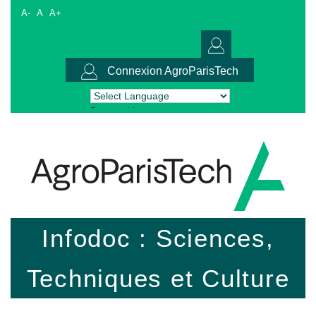
A-
A
A+
Connexion AgroParisTech
Powered by
Translate
Infodoc : Sciences,
Techniques et Culture