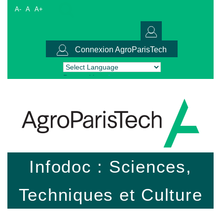
A-
A
A+
Connexion AgroParisTech
Powered by
Translate
Infodoc : Sciences,
Techniques et Culture