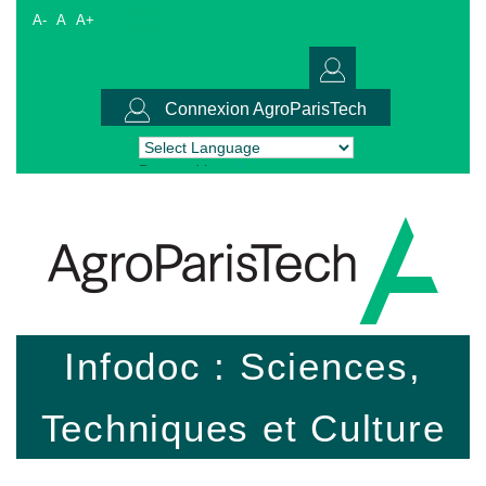
A-
A
A+
Connexion AgroParisTech
Powered by
Translate
Infodoc : Sciences,
Techniques et Culture