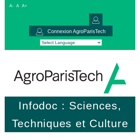
A-
A
A+
Connexion AgroParisTech
Powered by
Translate
Infodoc : Sciences,
Techniques et Culture