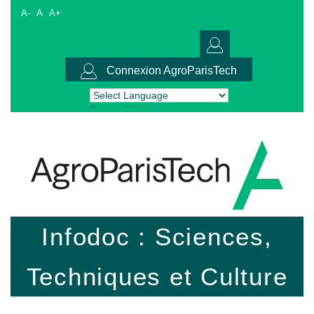
A-
A
A+
Connexion AgroParisTech
Powered by
Translate
Infodoc : Sciences,
Techniques et Culture