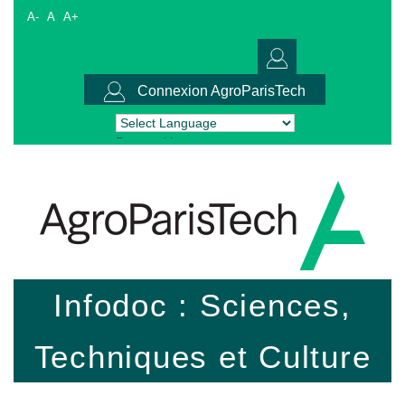
A-
A
A+
Connexion AgroParisTech
Powered by
Translate
Infodoc : Sciences,
Techniques et Culture