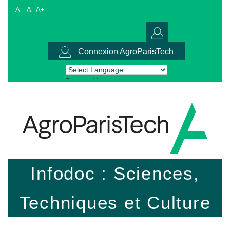
A-
A
A+
Connexion AgroParisTech
Powered by
Translate
Infodoc : Sciences,
Techniques et Culture