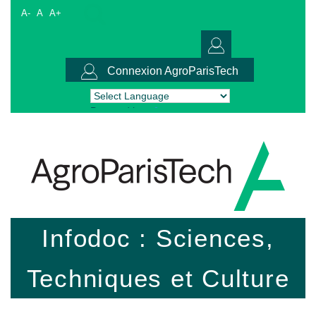
A-
A
A+
Connexion AgroParisTech
Powered by
Translate
Infodoc : Sciences,
Techniques et Culture