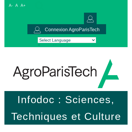
A-
A
A+
Connexion AgroParisTech
Powered by
Translate
Infodoc : Sciences,
Techniques et Culture