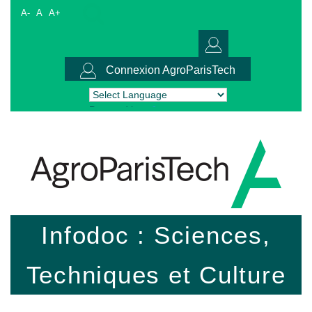
A-
A
A+
Connexion AgroParisTech
Powered by
Translate
Infodoc : Sciences,
Techniques et Culture