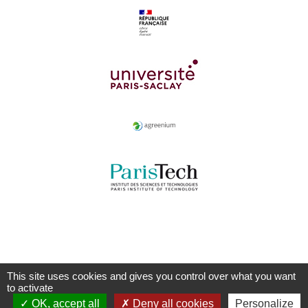
This site uses cookies and gives you control over what you want
to activate
OK, accept all
Deny all cookies
Personalize