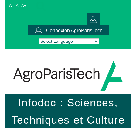
A-
A
A+
Connexion AgroParisTech
Powered by
Translate
Infodoc : Sciences,
Techniques et Culture