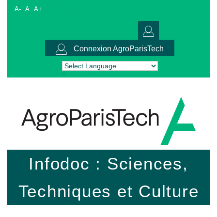
A-
A
A+
Connexion AgroParisTech
Powered by
Translate
Infodoc : Sciences,
Techniques et Culture