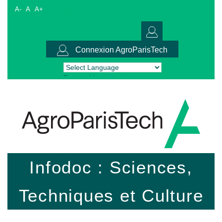
A-
A
A+
Connexion AgroParisTech
Powered by
Translate
Infodoc : Sciences,
Techniques et Culture