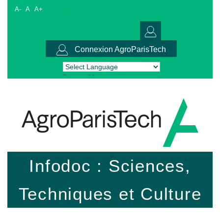
A-
A
A+
Connexion AgroParisTech
Powered by
Translate
Infodoc : Sciences,
Techniques et Culture