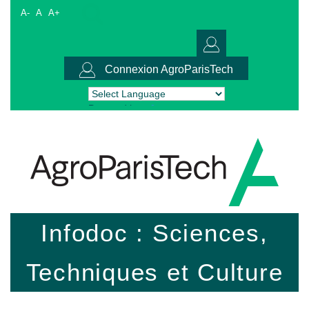
A-
A
A+
Connexion AgroParisTech
Powered by
Translate
Infodoc : Sciences,
Techniques et Culture