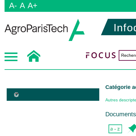
A-
A
A+
Info
Catégorie a
Autres descript
Documents 