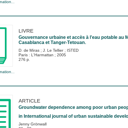
mation...
LIVRE
Gouvernance urbaine et accès à l'eau potable au Ma
Casablanca et Tanger-Tetouan.
D. de Miras
;
J. Le Tellier
;
ISTED
Paris : L'Harmattan
;
2005
276 p.
mation...
ARTICLE
Groundwater dependence among poor urban people:
in
International journal of urban sustainable deve
Jenny Grönwall