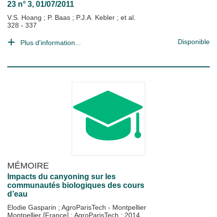
23 n° 3, 01/07/2011
V.S. Hoang
;
P. Baas
;
P.J.A. Kebler
; et al.
328 - 337
Disponible
Plus d'information...
MÉMOIRE
Impacts du canyoning sur les
communautés biologiques des cours
d’eau
Elodie Gasparin
;
AgroParisTech - Montpellier
Montpellier [France] : AgroParisTech
;
2014