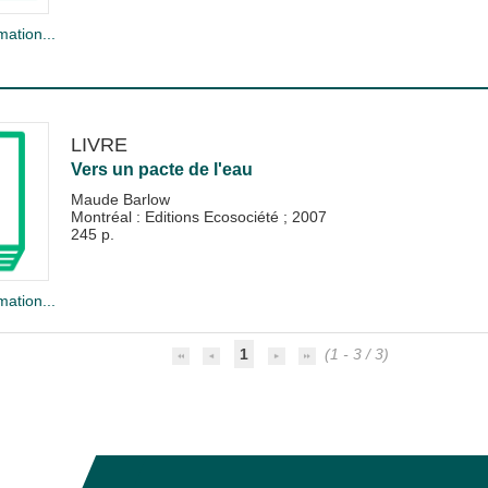
mation...
LIVRE
Vers un pacte de l'eau
Maude Barlow
Montréal : Editions Ecosociété
;
2007
245 p.
mation...
1
(1 - 3 / 3)