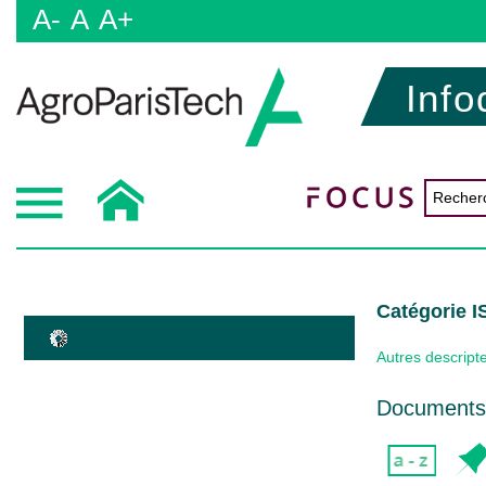
A-
A
A+
Info
Catégorie 
Autres descript
Documents 