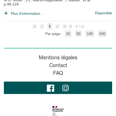
M.O. Mizier
;
J.L. Martin-Lagardette
;
I. Baudin
; et al.
p.99-124
Disponible
Plus d'information...
1
(1 - 1 / 1)
Par page :
25
50
100
200
Mentions légales
Contact
FAQ