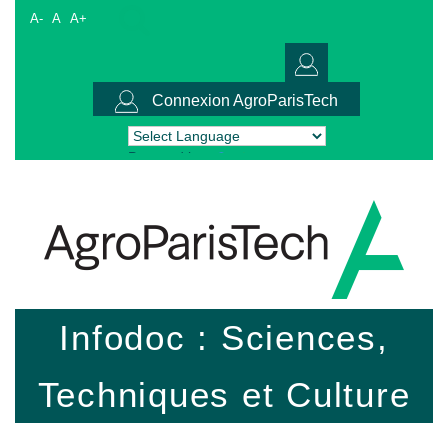
A-
A
A+
Connexion AgroParisTech
Powered by
Translate
Infodoc : Sciences,
Techniques et Culture