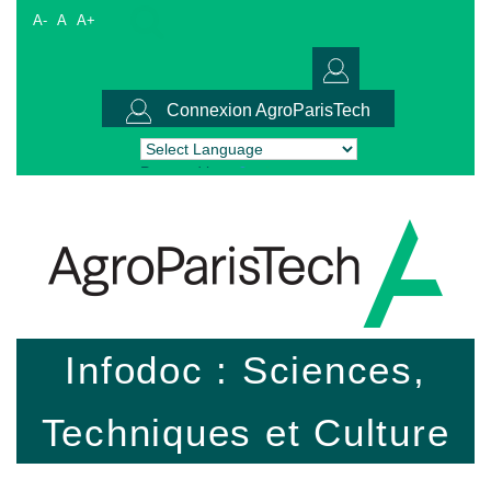
A-
A
A+
Connexion AgroParisTech
Powered by
Translate
Infodoc : Sciences,
Techniques et Culture