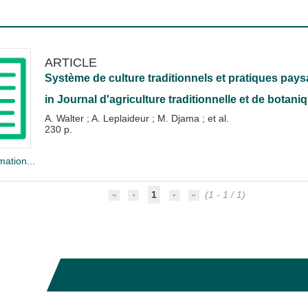
ARTICLE
Système de culture traditionnels et pratiques pay
in
Journal d'agriculture traditionnelle et de botani
A. Walter
;
A. Leplaideur
;
M. Djama
; et al.
230 p.
mation...
1
(1 - 1 / 1)