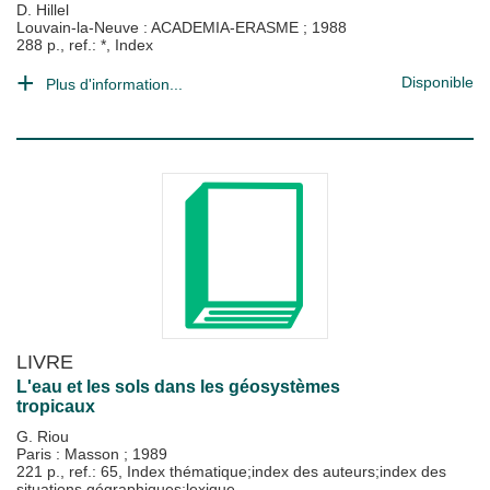
D. Hillel
Louvain-la-Neuve : ACADEMIA-ERASME
;
1988
288 p., ref.: *, Index
Disponible
Plus d'information...
LIVRE
L'eau et les sols dans les géosystèmes
tropicaux
G. Riou
Paris : Masson
;
1989
221 p., ref.: 65, Index thématique;index des auteurs;index des
situations gégraphiques;lexique