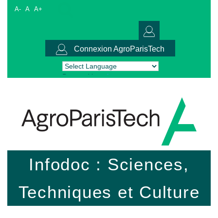
A-
A
A+
Connexion AgroParisTech
Powered by
Translate
Infodoc : Sciences,
Techniques et Culture