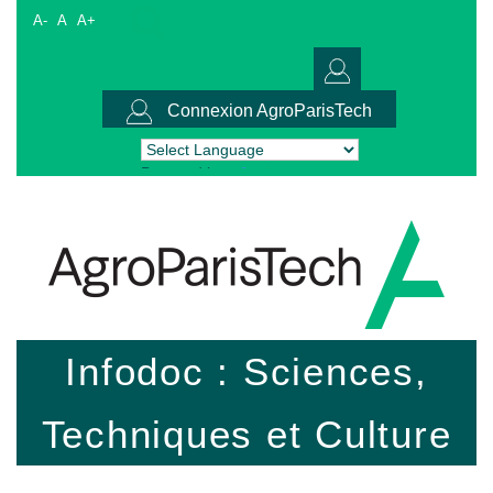
A-
A
A+
Connexion AgroParisTech
Powered by
Translate
Infodoc : Sciences,
Techniques et Culture