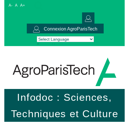
A-
A
A+
Connexion AgroParisTech
Powered by
Translate
Infodoc : Sciences,
Techniques et Culture