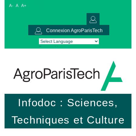
A-
A
A+
Connexion AgroParisTech
Powered by
Translate
Infodoc : Sciences,
Techniques et Culture