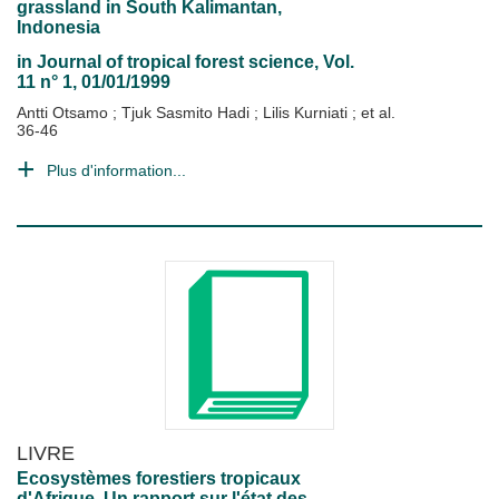
grassland in South Kalimantan,
Indonesia
in
Journal of tropical forest science
, Vol.
11 n° 1, 01/01/1999
Antti Otsamo
;
Tjuk Sasmito Hadi
;
Lilis Kurniati
; et al.
36-46
Plus d'information...
LIVRE
Ecosystèmes forestiers tropicaux
d'Afrique. Un rapport sur l'état des