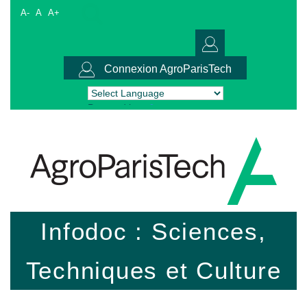
A-
A
A+
Connexion AgroParisTech
Powered by
Translate
Infodoc : Sciences,
Techniques et Culture