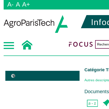
A-
A
A+
Info
Catégorie
Autres descript
Documents 