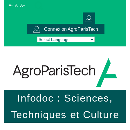
A-
A
A+
Connexion AgroParisTech
Powered by
Translate
Infodoc : Sciences,
Techniques et Culture