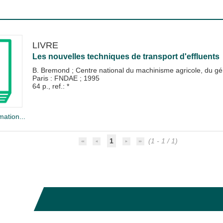
LIVRE
Les nouvelles techniques de transport d'effluents
B. Bremond
;
Centre national du machinisme agricole, du gén
Paris : FNDAE
;
1995
64 p., ref.: *
mation...
1
(1 - 1 / 1)