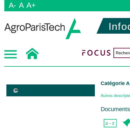
A-
A
A+
Info
Catégorie
Autres descript
Documents 