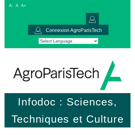
A-
A
A+
Connexion AgroParisTech
Powered by
Translate
Infodoc : Sciences,
Techniques et Culture