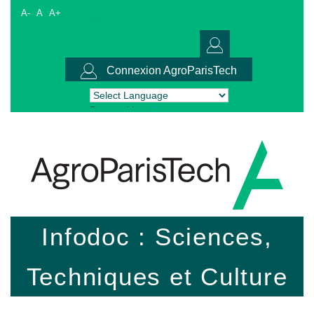
A-
A
A+
Connexion AgroParisTech
Powered by
Translate
Infodoc : Sciences,
Techniques et Culture