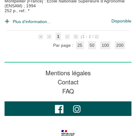
Montpellier [France] : Ecole Nationale Supérieure d'Agronomie
(ENSAM)
;
1994
252 p., ref.: *
Disponible
Plus d'information...
1
(1 - 1 / 1)
Par page :
25
50
100
200
Mentions légales
Contact
FAQ