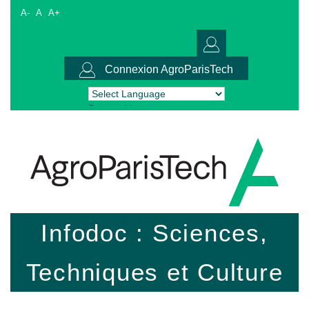
A-
A
A+
Connexion AgroParisTech
Powered by
Translate
Infodoc : Sciences,
Techniques et Culture