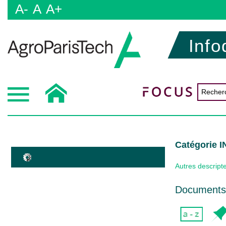
A-
A
A+
Info
Catégorie
Autres descript
Documents 