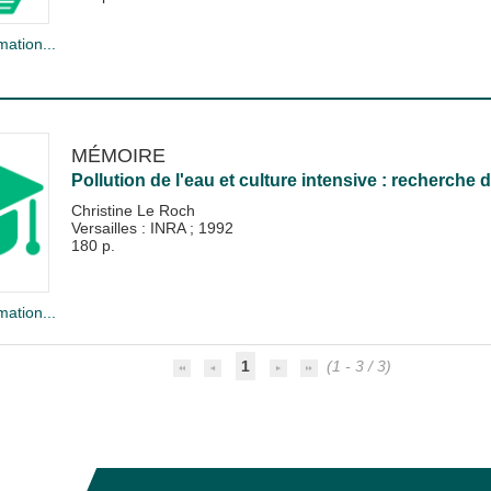
mation...
MÉMOIRE
Pollution de l'eau et culture intensive : recherch
Christine Le Roch
Versailles : INRA
;
1992
180 p.
mation...
1
(1 - 3 / 3)