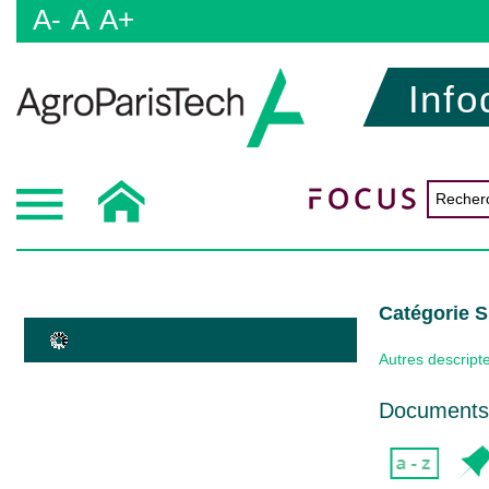
A-
A
A+
Info
Catégorie 
Autres descript
Documents 