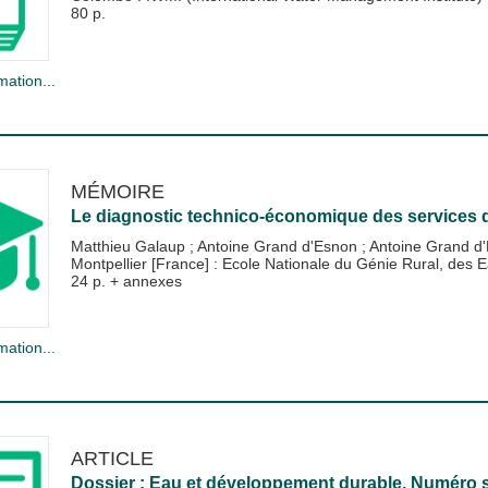
80 p.
mation...
MÉMOIRE
Le diagnostic technico-économique des services d
Matthieu Galaup
;
Antoine Grand d'Esnon
;
Antoine Grand d
Montpellier [France] : Ecole Nationale du Génie Rural, de
24 p. + annexes
mation...
ARTICLE
Dossier : Eau et développement durable. Numéro sp