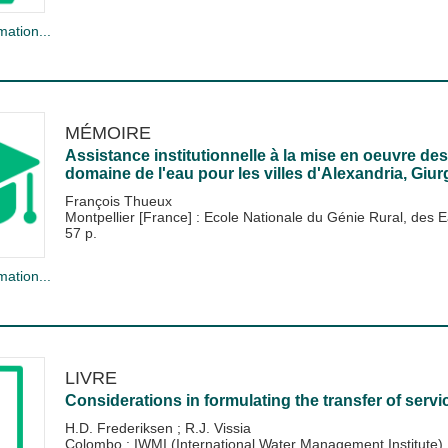
mation...
MÉMOIRE
Assistance institutionnelle à la mise en oeuvre des
domaine de l'eau pour les villes d'Alexandria, Giur
François Thueux
Montpellier [France] : Ecole Nationale du Génie Rural, de
57 p.
mation...
LIVRE
Considerations in formulating the transfer of servi
H.D. Frederiksen
;
R.J. Vissia
Colombo : IWMI (International Water Management Institute)