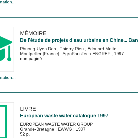
mation...
MÉMOIRE
De l'étude de projets d'eau urbaine en Chine... Ba
Phuong-Uyen Dao
;
Thierry Rieu
;
Edouard Motte
Montpellier [France] : AgroParisTech-ENGREF
;
1997
non paginé
mation...
LIVRE
European waste water catalogue 1997
EUROPEAN WASTE WATER GROUP
Grande-Bretagne : EWWG
;
1997
52 p.