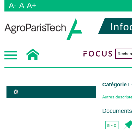
A-
A
A+
Info
Catégorie
Autres descript
Documents 